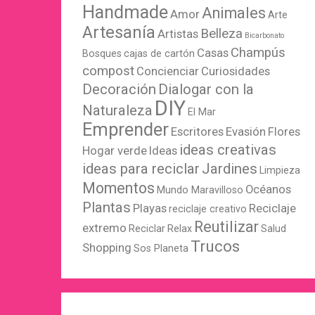
Handmade
Animales
Amor
Arte
Artesanía
Belleza
Artistas
Bicarbonato
Champús
Casas
Bosques
cajas de cartón
compost
Concienciar
Curiosidades
Decoración
Dialogar con la
DIY
Naturaleza
El Mar
Emprender
Escritores
Evasión
Flores
ideas creativas
Hogar verde
Ideas
ideas para reciclar
Jardines
Limpieza
Momentos
Océanos
Mundo Maravilloso
Plantas
Playas
Reciclaje
reciclaje creativo
Reutilizar
extremo
Reciclar
Relax
Salud
Trucos
Shopping
Sos Planeta