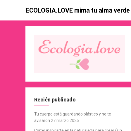
Skip
ECOLOGIA.LOVE mima tu alma verde
to
content
Recién publicado
Tu cuerpo está guardando plástico y no te
avisaron
27 marzo 2025
Cómo inspirarte en la naturaleza para crear (sin