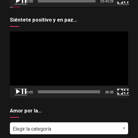
00:00
03:44:29
Siéntete positivo y en paz…
Reproductor
de
vídeo
00:00
38:38
Amor por la…
Amor
por