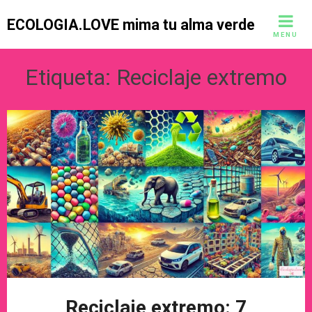
Skip
ECOLOGIA.LOVE mima tu alma verde
to
MENU
content
Etiqueta:
Reciclaje extremo
Reciclaje extremo: 7