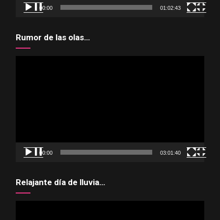
00:00
01:02:43
Rumor de las olas…
Reproductor
de
vídeo
00:00
03:01:40
Relajante día de lluvia…
Reproductor
de