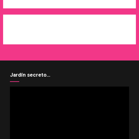
WordPress
X
Instagram
Pinterest
Jardín secreto…
Reproductor
de
vídeo