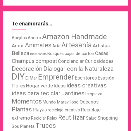
Te enamorarás…
Amazon Handmade
Abejitas
Ahorro
Artesanía
Animales
Amor
Artistas
Arte
Belleza
Casas
Bosques
cajas de cartón
Bicarbonato
Champús
compost
Concienciar
Curiosidades
Decoración
Dialogar con la Naturaleza
DIY
Emprender
Escritores
Evasión
El Mar
ideas creativas
Flores
Hogar verde
Ideas
ideas para reciclar
Jardines
Limpieza
Momentos
Océanos
Mundo Maravilloso
Plantas
Playas
Reciclaje
reciclaje creativo
Reutilizar
extremo
Shopping
Reciclar
Relax
Salud
Trucos
Sos Planeta