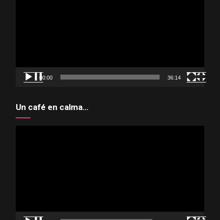
vídeo
00:00
36:14
Un café en calma…
Reproductor
de
vídeo