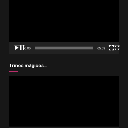
de
vídeo
00:00
05:39
Trinos mágicos…
Reproductor
de
vídeo