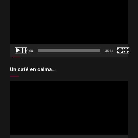
de
vídeo
00:00
36:14
Un café en calma…
Reproductor
de
vídeo