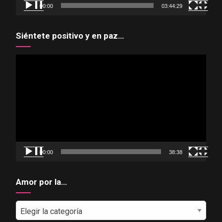
00:00
03:44:29
Siéntete positivo y en paz…
Reproductor
de
vídeo
00:00
38:38
Amor por la…
Amor
por