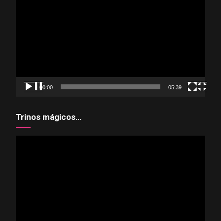
de
vídeo
00:00
05:39
Trinos mágicos…
Reproductor
de
vídeo