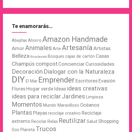
Te enamorarás…
Amazon Handmade
Abejitas
Ahorro
Artesanía
Animales
Amor
Artistas
Arte
Belleza
Casas
Bosques
cajas de cartón
Bicarbonato
Champús
compost
Concienciar
Curiosidades
Decoración
Dialogar con la Naturaleza
DIY
Emprender
Escritores
Evasión
El Mar
ideas creativas
Flores
Hogar verde
Ideas
ideas para reciclar
Jardines
Limpieza
Momentos
Océanos
Mundo Maravilloso
Plantas
Playas
Reciclaje
reciclaje creativo
Reutilizar
extremo
Shopping
Reciclar
Relax
Salud
Trucos
Sos Planeta