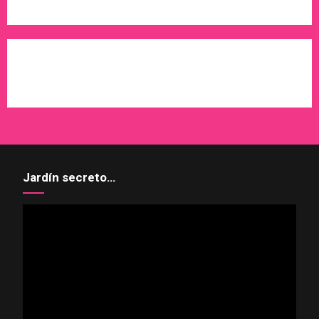
WordPress
X
Instagram
Pinterest
Jardín secreto…
Reproductor
de
vídeo