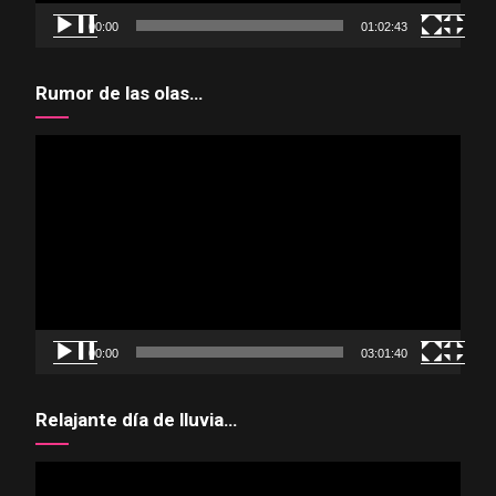
00:00
01:02:43
Rumor de las olas…
Reproductor
de
vídeo
00:00
03:01:40
Relajante día de lluvia…
Reproductor