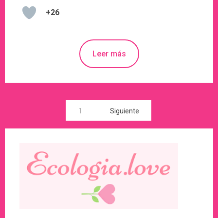
+26
Leer más
Paginación
1
Siguiente
de
entradas