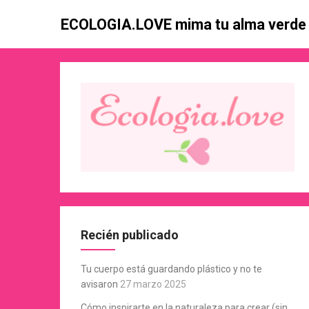
Skip
ECOLOGIA.LOVE mima tu alma verde
to
content
Recién publicado
Tu cuerpo está guardando plástico y no te
avisaron
27 marzo 2025
Cómo inspirarte en la naturaleza para crear (sin