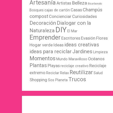
Artesanía
Belleza
Artistas
Bicarbonato
Champús
Casas
Bosques
cajas de cartón
compost
Concienciar
Curiosidades
Decoración
Dialogar con la
DIY
Naturaleza
El Mar
Emprender
Escritores
Evasión
Flores
ideas creativas
Hogar verde
Ideas
ideas para reciclar
Jardines
Limpieza
Momentos
Océanos
Mundo Maravilloso
Plantas
Playas
Reciclaje
reciclaje creativo
Reutilizar
extremo
Reciclar
Relax
Salud
Trucos
Shopping
Sos Planeta
WordPress
X
Instagram
Pinterest