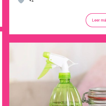
+2
Leer m