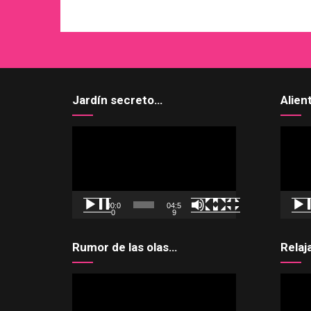
Jardín secreto…
Alien
Reproductor
Reprod
de
de
vídeo
vídeo
00:0
04:5
0
9
Rumor de las olas…
Relaj
Reproductor
Reprod
de
de