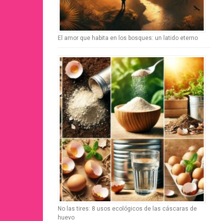
El amor que habita en los bosques: un latido eterno
No las tires: 8 usos ecológicos de las cáscaras de
huevo