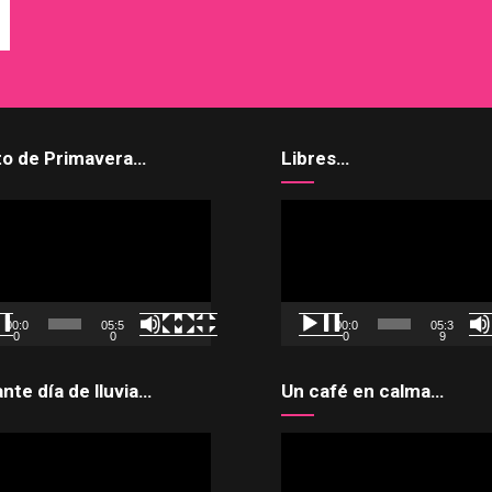
to de Primavera…
Libres…
uctor
Reproductor
de
vídeo
00:0
05:5
00:0
05:3
0
0
0
9
ante día de lluvia…
Un café en calma…
uctor
Reproductor
de