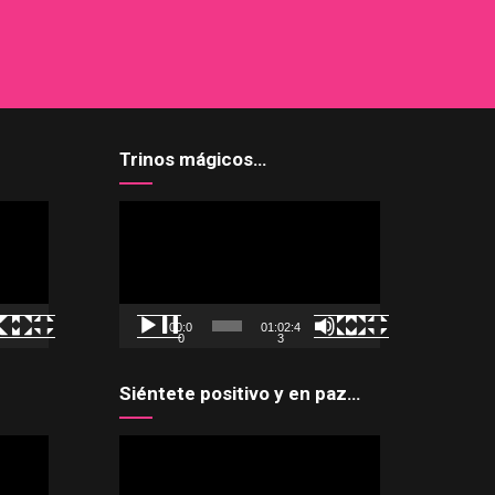
Trinos mágicos…
Reproductor
de
vídeo
00:0
01:02:4
0
3
Siéntete positivo y en paz…
Reproductor
de