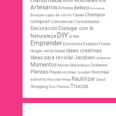
Animales
Amor
Arte
Artesanía
Belleza
Artistas
Bicarbonato
Champús
Casas
Bosques
cajas de cartón
compost
Concienciar
Curiosidades
Decoración
Dialogar con la
DIY
Naturaleza
El Mar
Emprender
Escritores
Evasión
Flores
ideas creativas
Hogar verde
Ideas
ideas para reciclar
Jardines
Limpieza
Momentos
Océanos
Mundo Maravilloso
Plantas
Playas
Reciclaje
reciclaje creativo
Reutilizar
extremo
Reciclar
Relax
Salud
Trucos
Shopping
Sos Planeta
WordPress
X
Instagram
Pinterest