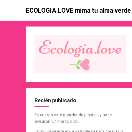
Skip
ECOLOGIA.LOVE mima tu alma verde
to
content
Recién publicado
Tu cuerpo está guardando plástico y no te
avisaron
27 marzo 2025
Cómo inspirarte en la naturaleza para crear (sin