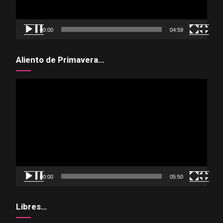
00:00
04:59
Aliento de Primavera…
Reproductor
de
vídeo
00:00
05:50
Libres…