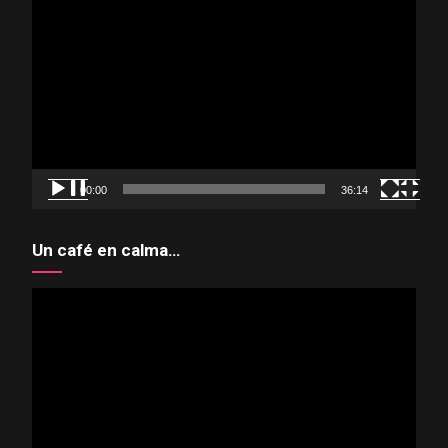
Reproductor
de
vídeo
00:00
36:14
Un café en calma…
Reproductor
de
vídeo