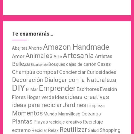
Te enamorarás…
Amazon Handmade
Abejitas
Ahorro
Artesanía
Animales
Amor
Artistas
Arte
Belleza
Casas
Bosques
cajas de cartón
Bicarbonato
Champús
compost
Concienciar
Curiosidades
Decoración
Dialogar con la Naturaleza
DIY
Emprender
Escritores
Evasión
El Mar
ideas creativas
Flores
Hogar verde
Ideas
ideas para reciclar
Jardines
Limpieza
Momentos
Océanos
Mundo Maravilloso
Plantas
Playas
Reciclaje
reciclaje creativo
Reutilizar
extremo
Shopping
Reciclar
Relax
Salud