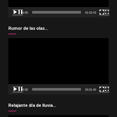
00:00
01:02:43
Rumor de las olas…
Reproductor
de
vídeo
00:00
03:01:40
Relajante día de lluvia…