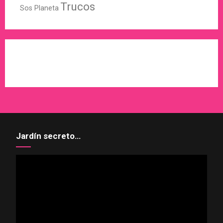
Trucos
Sos Planeta
WordPress
X
Instagram
Pinterest
Jardín secreto…
Reproductor
de
vídeo