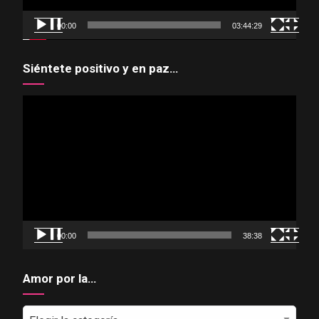
00:00
03:44:29
Siéntete positivo y en paz…
Reproductor
de
vídeo
00:00
38:38
Amor por la…
Amor