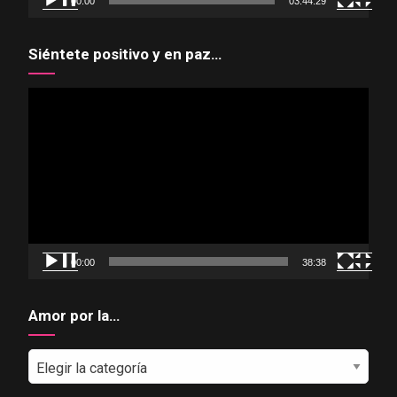
00:00
03:44:29
Siéntete positivo y en paz…
Reproductor
de
vídeo
00:00
38:38
Amor por la…
Amor
por