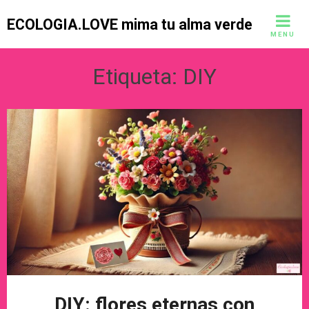
Skip
ECOLOGIA.LOVE mima tu alma verde
to
MENU
content
Etiqueta:
DIY
DIY: flores eternas con