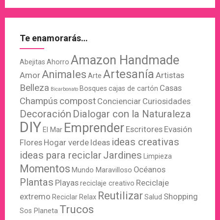
Te enamorarás…
Amazon Handmade
Abejitas
Ahorro
Artesanía
Animales
Amor
Artistas
Arte
Belleza
Casas
Bosques
cajas de cartón
Bicarbonato
Champús
compost
Concienciar
Curiosidades
Decoración
Dialogar con la Naturaleza
DIY
Emprender
Escritores
Evasión
El Mar
ideas creativas
Flores
Hogar verde
Ideas
ideas para reciclar
Jardines
Limpieza
Momentos
Océanos
Mundo Maravilloso
Plantas
Playas
Reciclaje
reciclaje creativo
Reutilizar
extremo
Shopping
Reciclar
Relax
Salud
Trucos
Sos Planeta