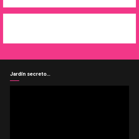
WordPress
X
Instagram
Pinterest
Jardín secreto…
Reproductor
de
vídeo