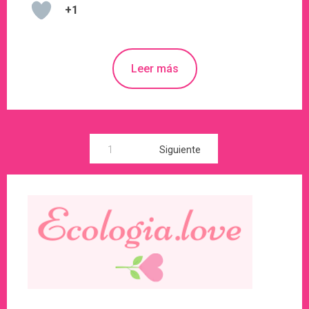
+1
Leer más
Paginación
1
Siguiente
de
entradas