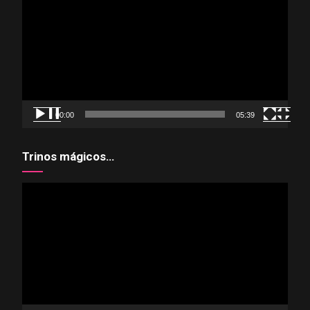
de
vídeo
00:00
05:39
Trinos mágicos…
Reproductor
de
vídeo