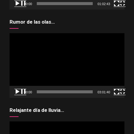
00:00
01:02:43
Rumor de las olas…
Reproductor
de
vídeo
00:00
03:01:40
Relajante día de lluvia…
Reproductor
de