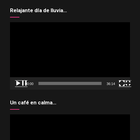
Relajante día de lluvia…
Reproductor
de
vídeo
00:00
36:14
Un café en calma…
Reproductor
de
vídeo