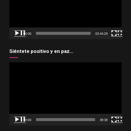
00:00
03:44:29
Siéntete positivo y en paz…
Reproductor
de
vídeo
00:00
38:38