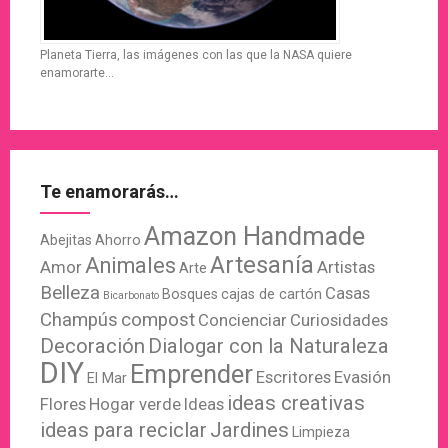
Planeta Tierra, las imágenes con las que la NASA quiere
enamorarte…
Te enamorarás…
Amazon Handmade
Abejitas
Ahorro
Artesanía
Animales
Amor
Artistas
Arte
Belleza
Casas
Bosques
cajas de cartón
Bicarbonato
Champús
compost
Concienciar
Curiosidades
Decoración
Dialogar con la Naturaleza
DIY
Emprender
Escritores
Evasión
El Mar
ideas creativas
Flores
Hogar verde
Ideas
ideas para reciclar
Jardines
Limpieza