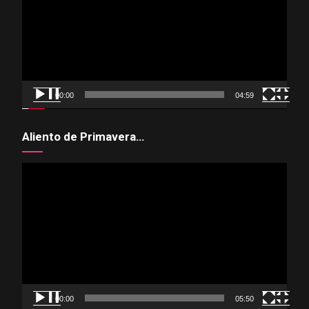
vídeo
00:00
04:59
Aliento de Primavera…
Reproductor
de
vídeo
00:00
05:50