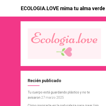
Skip
ECOLOGIA.LOVE mima tu alma verde
to
content
Recién publicado
Tu cuerpo está guardando plástico y no te
avisaron
27 marzo 2025
Cómo inspirarte en la naturaleza para crear (sin