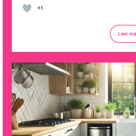
+1
Leer m