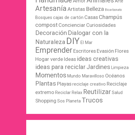
Animales
Amor
Arte
Artesanía
Belleza
Artistas
Bicarbonato
Champús
Casas
Bosques
cajas de cartón
compost
Concienciar
Curiosidades
Decoración
Dialogar con la
DIY
Naturaleza
El Mar
Emprender
Escritores
Evasión
Flores
ideas creativas
Hogar verde
Ideas
ideas para reciclar
Jardines
Limpieza
Momentos
Océanos
Mundo Maravilloso
Plantas
Playas
Reciclaje
reciclaje creativo
Reutilizar
extremo
Reciclar
Relax
Salud
Trucos
Shopping
Sos Planeta
WordPress
X
Instagram
Pinterest