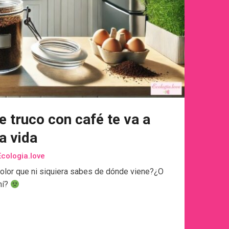
e truco con café te va a
a vida
cologia.love
 olor que ni siquiera sabes de dónde viene?¿O
hí?