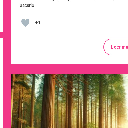
sacarlo.
+1
Leer m