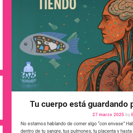
Tu cuerpo está guardando p
27 marzo 2025
by
E
No estamos hablando de comer algo “con envase”.Hab
dentro de tu sangre, tus pulmones, tu placenta y hast