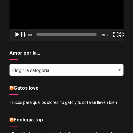
00:00
38:38
Amor por la…
Amor
por
la…
Gatos love
Trucos para que los olores, tu gato y tu sofá se lleven bien
Ecologia.top