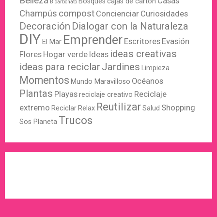
Belleza
Casas
Bosques
cajas de cartón
Bicarbonato
Champús
compost
Concienciar
Curiosidades
Decoración
Dialogar con la Naturaleza
DIY
Emprender
Escritores
Evasión
El Mar
ideas creativas
Flores
Hogar verde
Ideas
ideas para reciclar
Jardines
Limpieza
Momentos
Océanos
Mundo Maravilloso
Plantas
Playas
Reciclaje
reciclaje creativo
Reutilizar
extremo
Shopping
Reciclar
Relax
Salud
Trucos
Sos Planeta
WordPress
X
Instagram
Pinterest