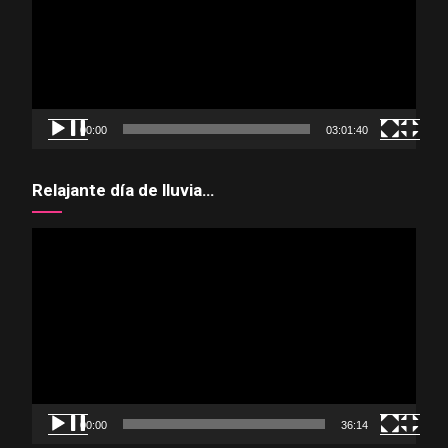
00:00
03:01:40
Relajante día de lluvia…
Reproductor
de
vídeo
00:00
36:14