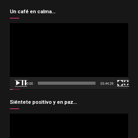
Un café en calma…
Reproductor
de
vídeo
00:00
03:44:29
Siéntete positivo y en paz…
Reproductor
de
vídeo