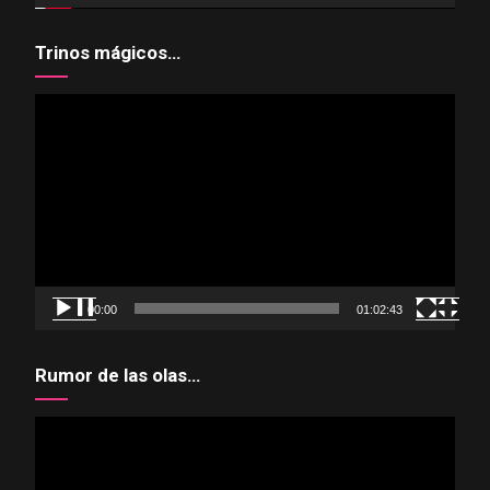
Trinos mágicos…
Reproductor
de
vídeo
00:00
01:02:43
Rumor de las olas…
Reproductor
de
vídeo