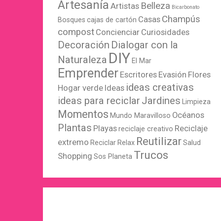
Artesanía
Belleza
Artistas
Bicarbonato
Champús
Casas
Bosques
cajas de cartón
compost
Concienciar
Curiosidades
Decoración
Dialogar con la
DIY
Naturaleza
El Mar
Emprender
Escritores
Evasión
Flores
ideas creativas
Hogar verde
Ideas
ideas para reciclar
Jardines
Limpieza
Momentos
Océanos
Mundo Maravilloso
Plantas
Playas
Reciclaje
reciclaje creativo
Reutilizar
extremo
Reciclar
Relax
Salud
Trucos
Shopping
Sos Planeta
WordPress
X
Instagram
Pinterest