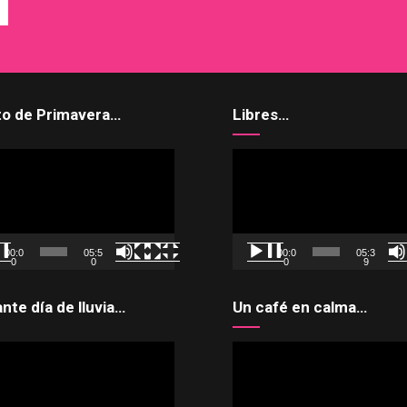
to de Primavera…
Libres…
uctor
Reproductor
de
vídeo
00:0
05:5
00:0
05:3
0
0
0
9
ante día de lluvia…
Un café en calma…
uctor
Reproductor
de
vídeo