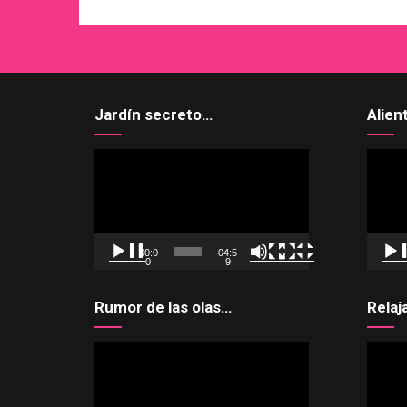
Jardín secreto…
Alien
Reproductor
Reprod
de
de
vídeo
vídeo
00:0
04:5
0
9
Rumor de las olas…
Relaj
Reproductor
Reprod
de
de
vídeo
vídeo