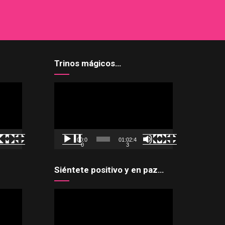
Trinos mágicos…
Reproductor
de
vídeo
00:0
01:02:4
0
3
Siéntete positivo y en paz…
Reproductor
de
vídeo