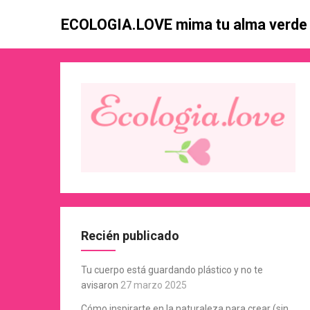
Skip
ECOLOGIA.LOVE mima tu alma verde
to
content
Recién publicado
Tu cuerpo está guardando plástico y no te
avisaron
27 marzo 2025
Cómo inspirarte en la naturaleza para crear (sin