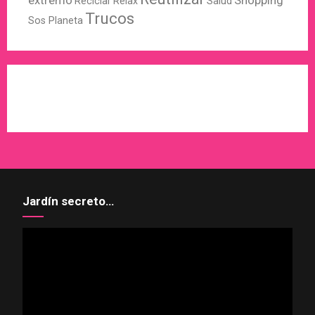
extremo
Shopping
Reciclar
Relax
Salud
Trucos
Sos Planeta
WordPress
X
Instagram
Pinterest
Jardín secreto…
Reproductor
de
vídeo