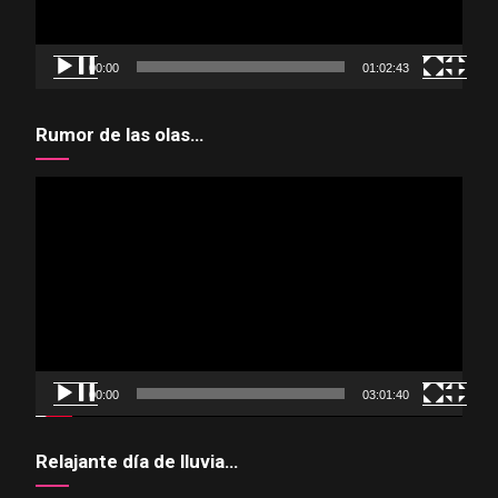
00:00
01:02:43
Rumor de las olas…
Reproductor
de
vídeo
00:00
03:01:40
Relajante día de lluvia…