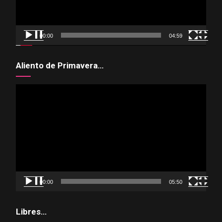
00:00
04:59
Aliento de Primavera…
Reproductor
de
vídeo
00:00
05:50
Libres…