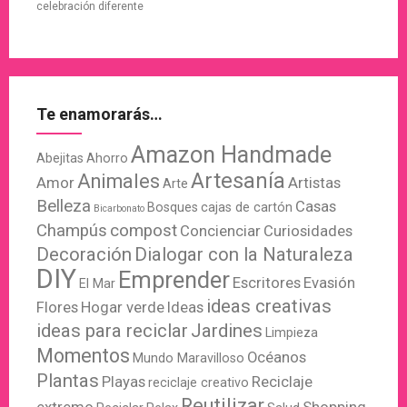
celebración diferente
Te enamorarás…
Amazon Handmade
Abejitas
Ahorro
Artesanía
Animales
Amor
Artistas
Arte
Belleza
Casas
Bosques
cajas de cartón
Bicarbonato
Champús
compost
Concienciar
Curiosidades
Decoración
Dialogar con la Naturaleza
DIY
Emprender
Escritores
Evasión
El Mar
ideas creativas
Flores
Hogar verde
Ideas
ideas para reciclar
Jardines
Limpieza
Momentos
Océanos
Mundo Maravilloso
Plantas
Playas
Reciclaje
reciclaje creativo
Reutilizar