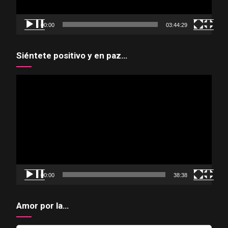
00:00
03:44:29
Siéntete positivo y en paz…
Reproductor
de
vídeo
00:00
38:38
Amor por la…