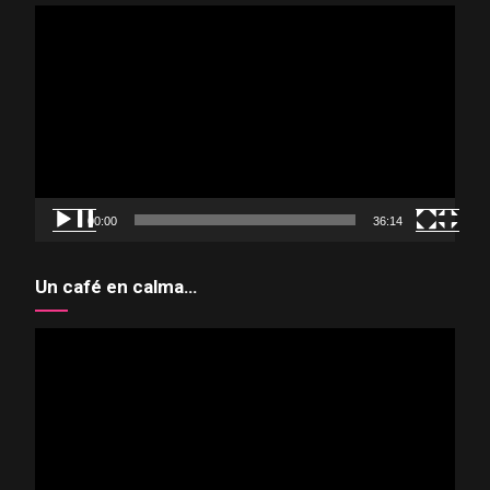
Reproductor
de
vídeo
00:00
36:14
Un café en calma…
Reproductor
de
vídeo