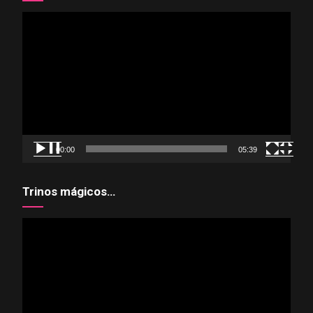
Reproductor
de
vídeo
00:00
05:39
Trinos mágicos…
Reproductor
de
vídeo