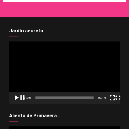
Jardín secreto…
Reproductor
de
vídeo
00:00
04:59
Aliento de Primavera…