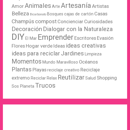
Artesanía
Animales
Amor
Artistas
Arte
Belleza
Casas
Bosques
cajas de cartón
Bicarbonato
Champús
compost
Concienciar
Curiosidades
Decoración
Dialogar con la Naturaleza
DIY
Emprender
Escritores
Evasión
El Mar
ideas creativas
Flores
Hogar verde
Ideas
ideas para reciclar
Jardines
Limpieza
Momentos
Océanos
Mundo Maravilloso
Plantas
Playas
Reciclaje
reciclaje creativo
Reutilizar
extremo
Shopping
Reciclar
Relax
Salud
Trucos
Sos Planeta
WordPress
X
Instagram
Pinterest