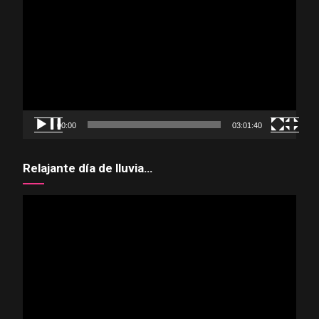
de
vídeo
00:00
03:01:40
Relajante día de lluvia…
Reproductor
de
vídeo