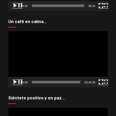
00:00
36:14
Un café en calma…
Reproductor
de
vídeo
00:00
03:44:29
Siéntete positivo y en paz…
Reproductor