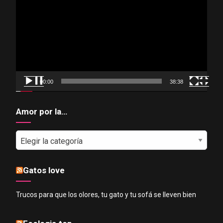
de
vídeo
00:00
38:38
Amor por la…
Amor
por
la…
Gatos love
Trucos para que los olores, tu gato y tu sofá se lleven bien