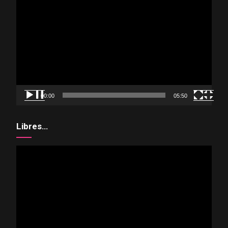
Reproductor
de
vídeo
00:00
05:50
Libres…
Reproductor
de
vídeo