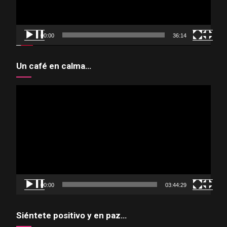
00:00
36:14
Un café en calma…
Reproductor
de
vídeo
00:00
03:44:29
Siéntete positivo y en paz…