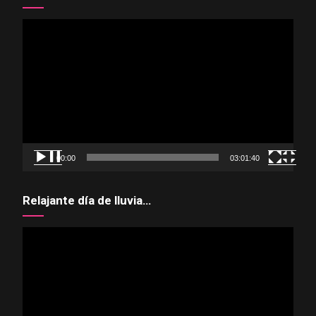
Reproductor
de
vídeo
00:00
03:01:40
Relajante día de lluvia…
Reproductor
de
vídeo