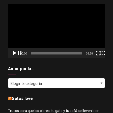
Reproductor
de
vídeo
00:00
38:38
Amor por la…
Amor
por
la…
Gatos love
Trucos para que los olores, tu gato y tu sofá se lleven bien