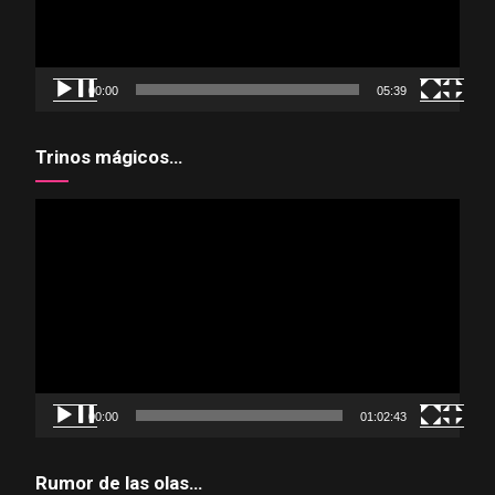
00:00
05:39
Trinos mágicos…
Reproductor
de
vídeo
00:00
01:02:43
Rumor de las olas…