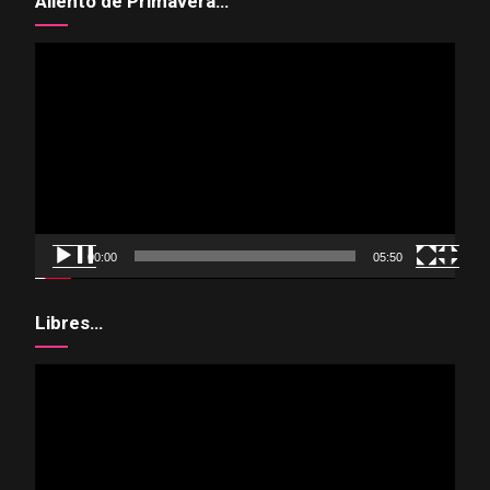
Aliento de Primavera…
Reproductor
de
vídeo
00:00
05:50
Libres…
Reproductor
de
vídeo