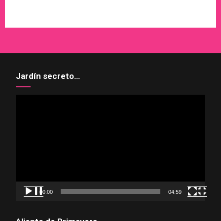
Jardín secreto…
Reproductor
de
vídeo
00:00
04:59