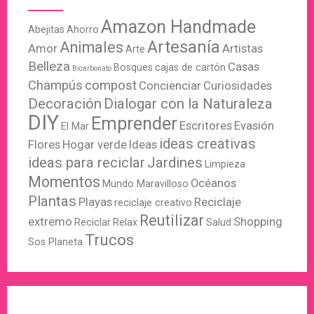
Amazon Handmade
Abejitas
Ahorro
Artesanía
Animales
Amor
Artistas
Arte
Belleza
Casas
Bosques
cajas de cartón
Bicarbonato
Champús
compost
Concienciar
Curiosidades
Decoración
Dialogar con la Naturaleza
DIY
Emprender
Escritores
Evasión
El Mar
ideas creativas
Flores
Hogar verde
Ideas
ideas para reciclar
Jardines
Limpieza
Momentos
Océanos
Mundo Maravilloso
Plantas
Playas
Reciclaje
reciclaje creativo
Reutilizar
extremo
Shopping
Reciclar
Relax
Salud
Trucos
Sos Planeta
WordPress
X
Instagram
Pinterest