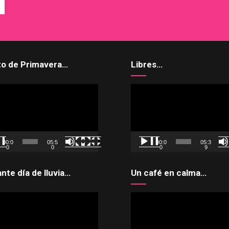
to de Primavera…
Libres…
uctor
Reproductor
de
vídeo
00:0
05:5
00:0
05:3
0
0
0
9
ante día de lluvia…
Un café en calma…
uctor
Reproductor
de
vídeo