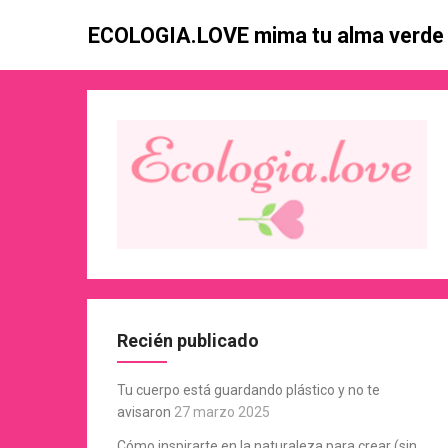
Skip
ECOLOGIA.LOVE mima tu alma verde
to
content
Recién publicado
Tu cuerpo está guardando plástico y no te
avisaron
27 marzo 2025
Cómo inspirarte en la naturaleza para crear (sin