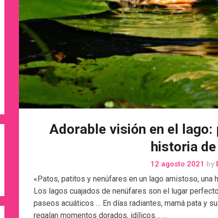
Adorable visión en el lago:
historia d
12 agosto 2021
by
«Patos, patitos y nenúfares en un lago amistoso, una 
Los lagos cuajados de nenúfares son el lugar perfect
paseos acuáticos … En días radiantes, mamá pata y sus 
regalan momentos dorados, idílicos… …