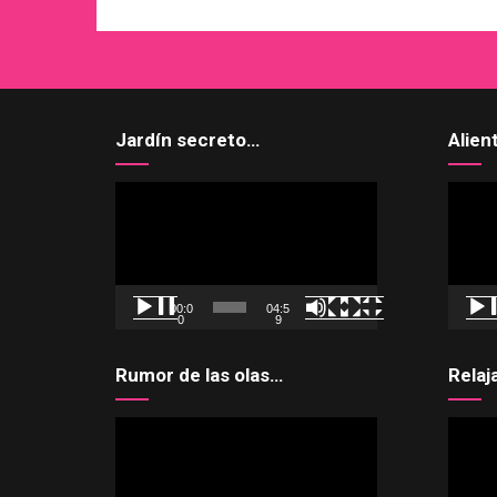
Jardín secreto…
Alien
Reproductor
Reprod
de
de
vídeo
vídeo
00:0
04:5
0
9
Rumor de las olas…
Relaj
Reproductor
Reprod
de
de
vídeo
vídeo