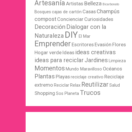
Artesanía
Belleza
Artistas
Bicarbonato
Champús
Casas
Bosques
cajas de cartón
compost
Concienciar
Curiosidades
Decoración
Dialogar con la
DIY
Naturaleza
El Mar
Emprender
Escritores
Evasión
Flores
ideas creativas
Hogar verde
Ideas
ideas para reciclar
Jardines
Limpieza
Momentos
Océanos
Mundo Maravilloso
Plantas
Playas
Reciclaje
reciclaje creativo
Reutilizar
extremo
Reciclar
Relax
Salud
Trucos
Shopping
Sos Planeta
WordPress
X
Instagram
Pinterest