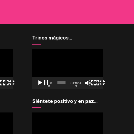
Trinos mágicos…
Reproductor
de
vídeo
00:0
01:02:4
0
3
Siéntete positivo y en paz…
Reproductor
de
vídeo