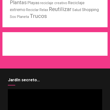
Plantas
Playas
Reciclaje
reciclaje creativo
Reutilizar
extremo
Shopping
Reciclar
Relax
Salud
Trucos
Sos Planeta
WordPress
X
Instagram
Pinterest
Jardín secreto…
Reproductor
de
vídeo