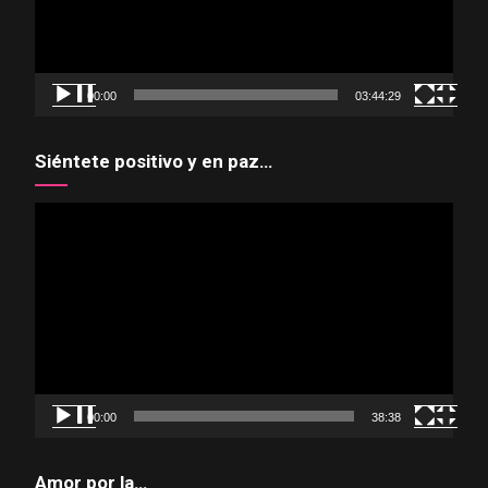
00:00
03:44:29
Siéntete positivo y en paz…
Reproductor
de
vídeo
00:00
38:38
Amor por la…