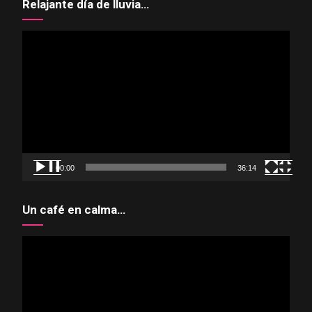
Relajante día de lluvia…
Reproductor
de
vídeo
00:00
36:14
Un café en calma…
Reproductor
de
vídeo