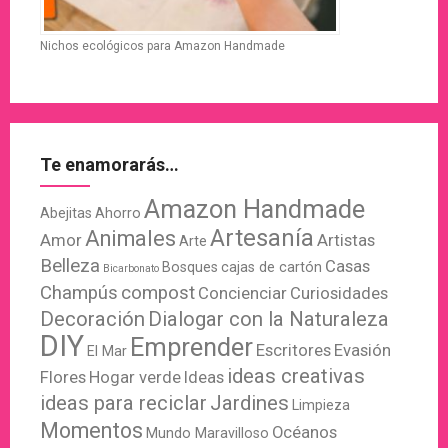
Nichos ecológicos para Amazon Handmade
Te enamorarás…
Amazon Handmade
Abejitas
Ahorro
Artesanía
Animales
Amor
Artistas
Arte
Belleza
Casas
Bosques
cajas de cartón
Bicarbonato
Champús
compost
Concienciar
Curiosidades
Decoración
Dialogar con la Naturaleza
DIY
Emprender
Escritores
Evasión
El Mar
ideas creativas
Flores
Hogar verde
Ideas
ideas para reciclar
Jardines
Limpieza
Momentos
Océanos
Mundo Maravilloso