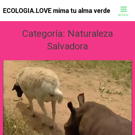
Skip
ECOLOGIA.LOVE mima tu alma verde
to
MENU
content
Categoría:
Naturaleza
Salvadora