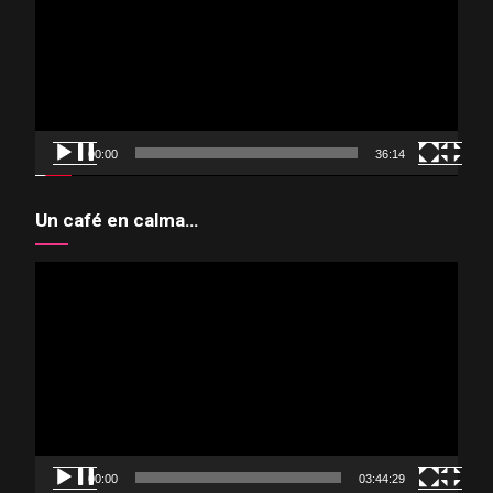
vídeo
00:00
36:14
Un café en calma…
Reproductor
de
vídeo
00:00
03:44:29