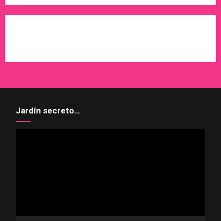
WordPress
X
Instagram
Pinterest
Jardín secreto…
Reproductor
de
vídeo