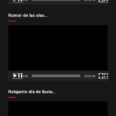
Rumor de las olas…
Reproductor
de
vídeo
00:00
03:01:40
Relajante día de lluvia…
Reproductor
de