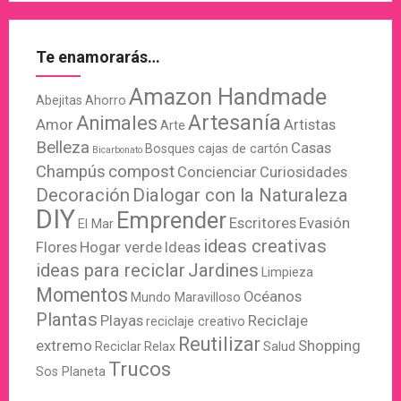
Te enamorarás…
Amazon Handmade
Abejitas
Ahorro
Artesanía
Animales
Amor
Artistas
Arte
Belleza
Casas
Bosques
cajas de cartón
Bicarbonato
Champús
compost
Concienciar
Curiosidades
Decoración
Dialogar con la Naturaleza
DIY
Emprender
Escritores
Evasión
El Mar
ideas creativas
Flores
Hogar verde
Ideas
ideas para reciclar
Jardines
Limpieza
Momentos
Océanos
Mundo Maravilloso
Plantas
Playas
Reciclaje
reciclaje creativo
Reutilizar
extremo
Shopping
Reciclar
Relax
Salud
Trucos
Sos Planeta