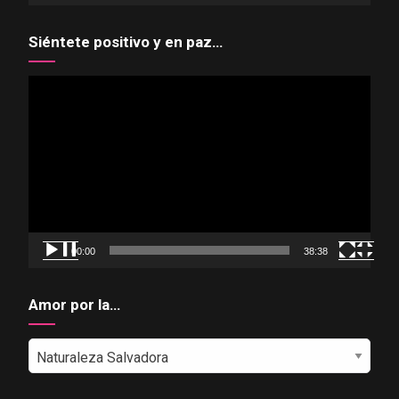
Siéntete positivo y en paz…
Reproductor
de
vídeo
00:00
38:38
Amor por la…
Amor
por
la…