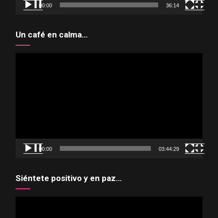
00:00
36:14
Un café en calma…
Reproductor
de
vídeo
00:00
03:44:29
Siéntete positivo y en paz…
Reproductor
de