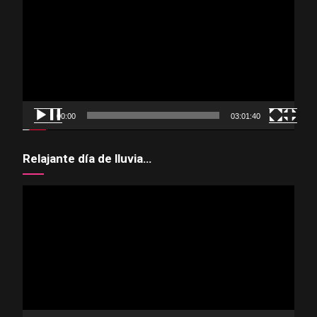
de
vídeo
00:00
03:01:40
Relajante día de lluvia…
Reproductor
de
vídeo