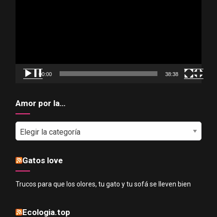
vídeo
00:00
38:38
Amor por la…
Amor
por
la…
Gatos love
Trucos para que los olores, tu gato y tu sofá se lleven bien
Ecologia.top