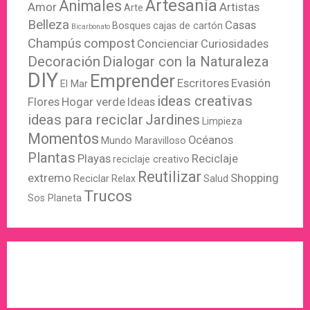
Artesanía
Animales
Amor
Artistas
Arte
Belleza
Casas
Bosques
cajas de cartón
Bicarbonato
Champús
compost
Concienciar
Curiosidades
Decoración
Dialogar con la Naturaleza
DIY
Emprender
Escritores
Evasión
El Mar
ideas creativas
Flores
Hogar verde
Ideas
ideas para reciclar
Jardines
Limpieza
Momentos
Océanos
Mundo Maravilloso
Plantas
Playas
Reciclaje
reciclaje creativo
Reutilizar
extremo
Shopping
Reciclar
Relax
Salud
Trucos
Sos Planeta
WordPress
X
Instagram
Pinterest