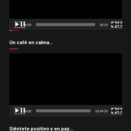
00:00
36:14
Un café en calma…
Reproductor
de
vídeo
00:00
03:44:29
Siéntete positivo y en paz…