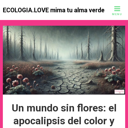
Skip
ECOLOGIA.LOVE mima tu alma verde
to
MENU
content
Un mundo sin flores: el
apocalipsis del color y