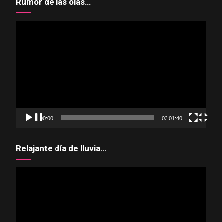
Rumor de las olas…
Reproductor
de
vídeo
00:00
03:01:40
Relajante día de lluvia…
Reproductor
de
vídeo