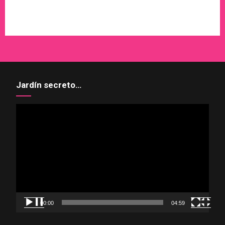
WordPress
X
Instagram
Pinterest
Jardín secreto…
Reproductor
de
vídeo
00:00
04:59