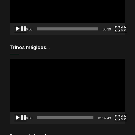
00:00
05:39
Trinos mágicos…
Reproductor
de
vídeo
00:00
01:02:43