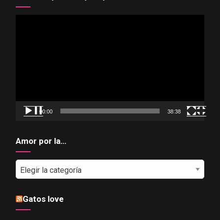
Reproductor
de
vídeo
00:00
38:38
Amor por la…
Amor
por
la…
Gatos love