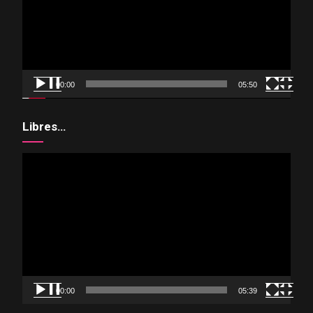
00:00
05:50
Libres…
Reproductor
de
vídeo
00:00
05:39