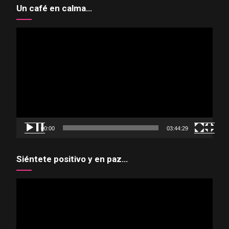
Un café en calma…
Reproductor
de
vídeo
00:00
03:44:29
Siéntete positivo y en paz…
Reproductor
de
vídeo