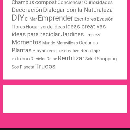
Champús
compost
Concienciar
Curiosidades
Decoración
Dialogar con la Naturaleza
DIY
Emprender
Escritores
Evasión
El Mar
ideas creativas
Flores
Hogar verde
Ideas
ideas para reciclar
Jardines
Limpieza
Momentos
Océanos
Mundo Maravilloso
Plantas
Playas
Reciclaje
reciclaje creativo
Reutilizar
extremo
Shopping
Reciclar
Relax
Salud
Trucos
Sos Planeta
WordPress
X
Instagram
Pinterest