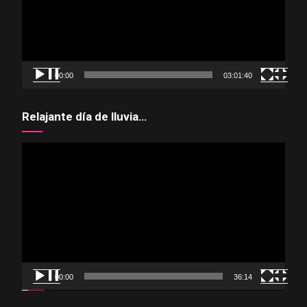
00:00
03:01:40
Relajante día de lluvia…
Reproductor
de
vídeo
00:00
36:14