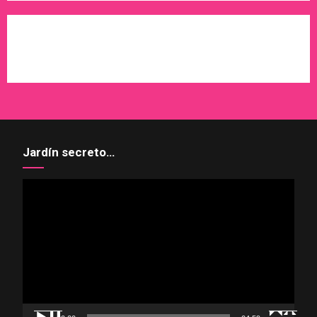
WordPress
X
Instagram
Pinterest
Jardín secreto…
Reproductor
de
vídeo