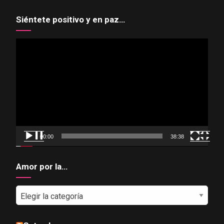
Siéntete positivo y en paz…
Reproductor
de
vídeo
00:00
38:38
Amor por la…
Amor
por
la…