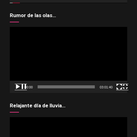
Rumor de las olas…
Reproductor
de
vídeo
00:00
03:01:40
Relajante día de lluvia…
Reproductor
de
vídeo