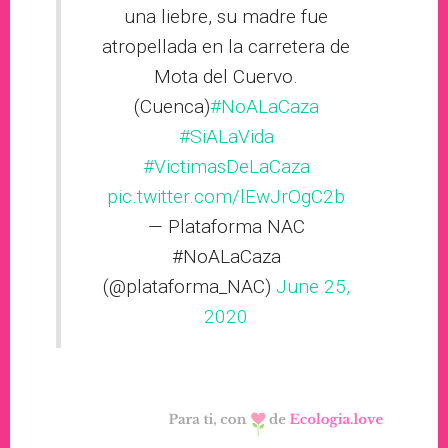
una liebre, su madre fue
atropellada en la carretera de
Mota del Cuervo.
(Cuenca)
#NoALaCaza
#SiALaVida
#VictimasDeLaCaza
pic.twitter.com/lEwJrOgC2b
— Plataforma NAC
#NoALaCaza
(@plataforma_NAC)
June 25,
2020