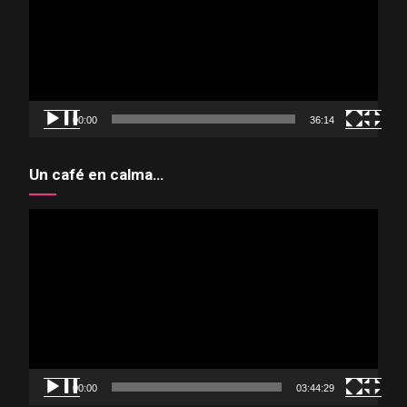
00:00
36:14
Un café en calma…
Reproductor
de
vídeo
00:00
03:44:29