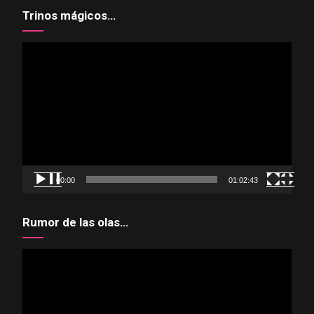
Trinos mágicos…
Reproductor
de
vídeo
00:00
01:02:43
Rumor de las olas…
Reproductor
de
vídeo