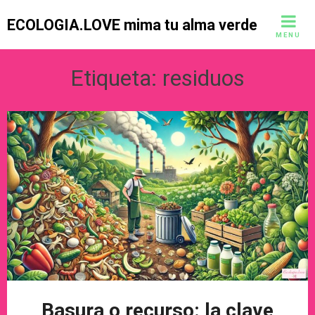
Skip
ECOLOGIA.LOVE mima tu alma verde
to
MENU
content
Etiqueta:
residuos
Basura o recurso: la clave