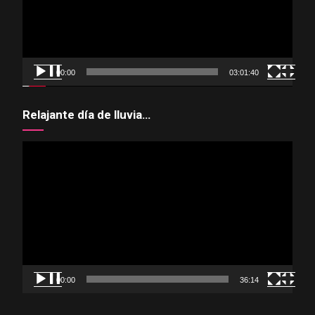
00:00
03:01:40
Relajante día de lluvia…
Reproductor
de
vídeo
00:00
36:14