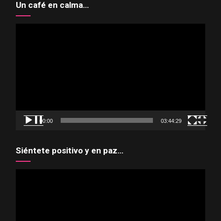
Un café en calma…
Reproductor
de
vídeo
00:00
03:44:29
Siéntete positivo y en paz…
Reproductor
de
vídeo