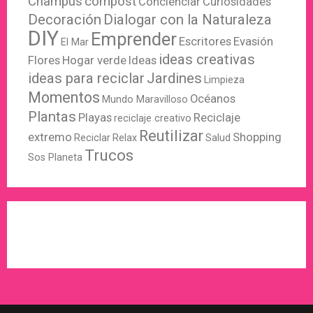
Champús
compost
Concienciar
Curiosidades
Decoración
Dialogar con la Naturaleza
DIY
Emprender
Escritores
Evasión
El Mar
ideas creativas
Flores
Hogar verde
Ideas
ideas para reciclar
Jardines
Limpieza
Momentos
Océanos
Mundo Maravilloso
Plantas
Playas
Reciclaje
reciclaje creativo
Reutilizar
extremo
Shopping
Reciclar
Relax
Salud
Trucos
Sos Planeta
WordPress
X
Instagram
Pinterest