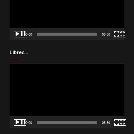
00:00
05:50
Libres…
Reproductor
de
vídeo
00:00
05:39