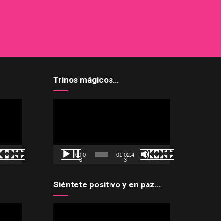
Trinos mágicos…
Reproductor
de
vídeo
00:0
01:02:4
0
3
Siéntete positivo y en paz…
Reproductor
de