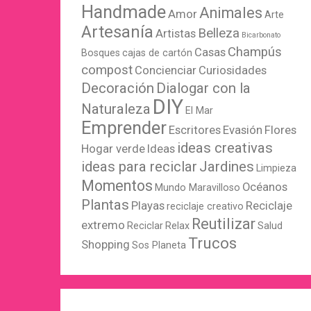
Handmade
Animales
Amor
Arte
Artesanía
Belleza
Artistas
Bicarbonato
Champús
Casas
Bosques
cajas de cartón
compost
Concienciar
Curiosidades
Decoración
Dialogar con la
DIY
Naturaleza
El Mar
Emprender
Escritores
Evasión
Flores
ideas creativas
Hogar verde
Ideas
ideas para reciclar
Jardines
Limpieza
Momentos
Océanos
Mundo Maravilloso
Plantas
Playas
Reciclaje
reciclaje creativo
Reutilizar
extremo
Reciclar
Relax
Salud
Trucos
Shopping
Sos Planeta