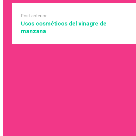
Post
navigation
Post anterior:
Usos cosméticos del vinagre de
manzana