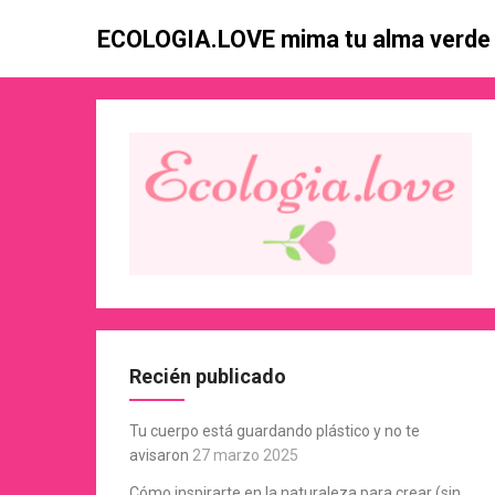
Skip
ECOLOGIA.LOVE mima tu alma verde
to
content
Recién publicado
Tu cuerpo está guardando plástico y no te
avisaron
27 marzo 2025
Cómo inspirarte en la naturaleza para crear (sin