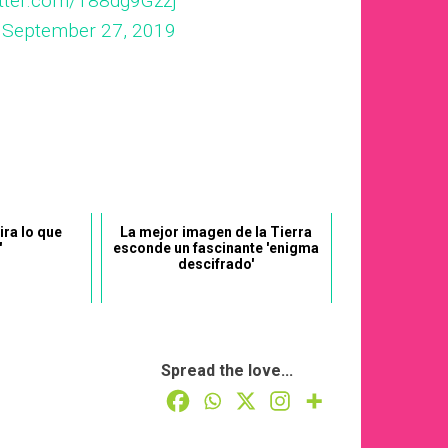
itter.com/T88dg9Gzzj
)
September 27, 2019
ira lo que
La mejor imagen de la Tierra
'
esconde un fascinante 'enigma
descifrado'
Spread the love...