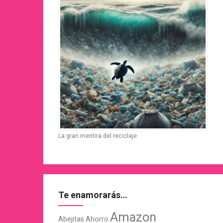
La gran mentira del reciclaje
Te enamorarás…
Amazon
Abejitas
Ahorro