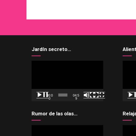
WordPress
X
Instagram
Pinterest
Jardín secreto…
Alien
Reproductor
Reprod
de
de
vídeo
vídeo
00:0
04:5
0
9
Rumor de las olas…
Relaj
Reproductor
Reprod
de
de