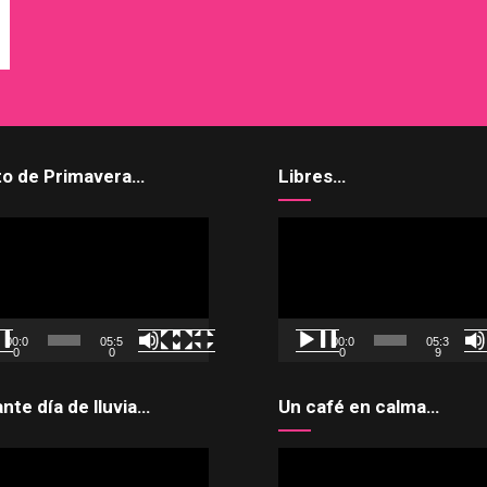
to de Primavera…
Libres…
uctor
Reproductor
de
vídeo
00:0
05:5
00:0
05:3
0
0
0
9
ante día de lluvia…
Un café en calma…
uctor
Reproductor
de