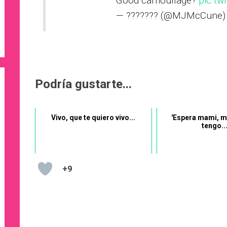
Good camouflage?
pic.tw
— ??????? (@MJMcCune
Podría gustarte...
Vivo, que te quiero vivo...
'Espera mami, m
tengo...
+9