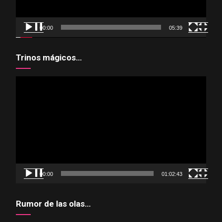
00:00
05:39
Trinos mágicos…
Reproductor
de
vídeo
00:00
01:02:43
Rumor de las olas…