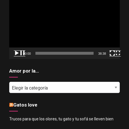
Reproductor
de
vídeo
00:00
38:38
Amor por la…
Amor
por
la…
Gatos love
Trucos para que los olores, tu gato y tu sofá se lleven bien