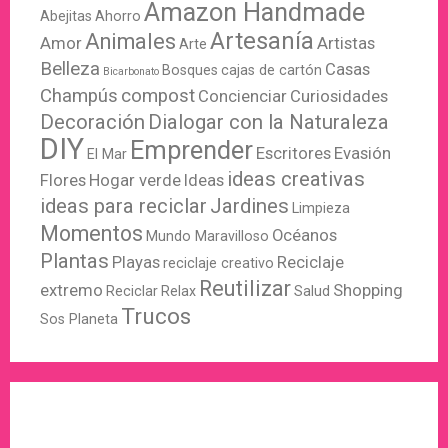
Amazon Handmade
Abejitas
Ahorro
Artesanía
Animales
Amor
Artistas
Arte
Belleza
Casas
Bosques
cajas de cartón
Bicarbonato
Champús
compost
Concienciar
Curiosidades
Decoración
Dialogar con la Naturaleza
DIY
Emprender
Escritores
Evasión
El Mar
ideas creativas
Flores
Hogar verde
Ideas
ideas para reciclar
Jardines
Limpieza
Momentos
Océanos
Mundo Maravilloso
Plantas
Playas
Reciclaje
reciclaje creativo
Reutilizar
extremo
Shopping
Reciclar
Relax
Salud
Trucos
Sos Planeta
WordPress
X
Instagram
Pinterest