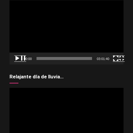
Reproductor
de
vídeo
00:00
03:01:40
Relajante día de lluvia…
Reproductor
de
vídeo