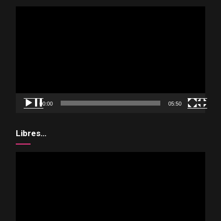
Reproductor
de
vídeo
00:00
05:50
Libres…
Reproductor
de
vídeo