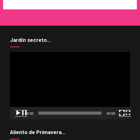
Jardín secreto…
Reproductor
de
vídeo
00:00
04:59
Aliento de Primavera…