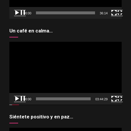
00:00
36:14
Un café en calma…
Reproductor
de
vídeo
00:00
03:44:29
Siéntete positivo y en paz…