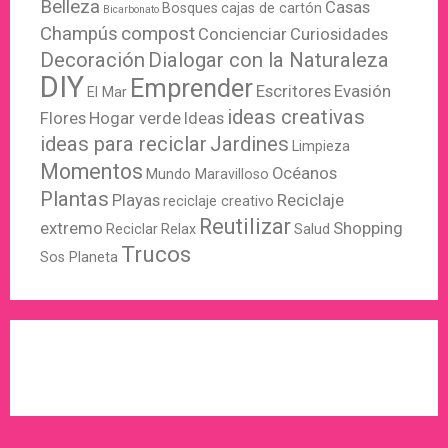
Belleza
Casas
Bosques
cajas de cartón
Bicarbonato
Champús
compost
Concienciar
Curiosidades
Decoración
Dialogar con la Naturaleza
DIY
Emprender
Escritores
Evasión
El Mar
ideas creativas
Flores
Hogar verde
Ideas
ideas para reciclar
Jardines
Limpieza
Momentos
Océanos
Mundo Maravilloso
Plantas
Playas
Reciclaje
reciclaje creativo
Reutilizar
extremo
Shopping
Reciclar
Relax
Salud
Trucos
Sos Planeta
WordPress
X
Instagram
Pinterest