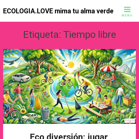
Skip
ECOLOGIA.LOVE mima tu alma verde
to
MENU
content
Etiqueta:
Tiempo libre
Eco diversión: jugar,