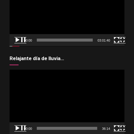
00:00
03:01:40
Relajante día de lluvia…
Reproductor
de
vídeo
00:00
36:14