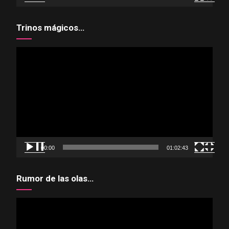
Trinos mágicos…
Reproductor
de
vídeo
00:00
01:02:43
Rumor de las olas…
Reproductor
de
vídeo