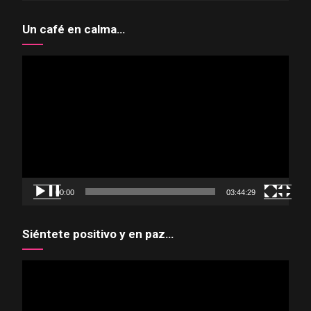
Un café en calma…
Reproductor
de
vídeo
00:00
03:44:29
Siéntete positivo y en paz…
Reproductor
de
vídeo