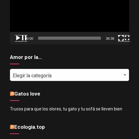
00:00
38:38
Amor por la…
Amor
por
la…
Gatos love
Trucos para que los olores, tu gato y tu sofá se lleven bien
Ecologia.top