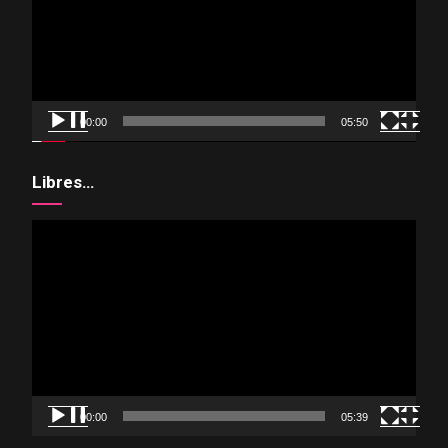
00:00
05:50
Libres…
Reproductor
de
vídeo
00:00
05:39