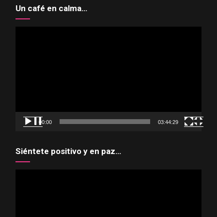
Un café en calma…
Reproductor
de
vídeo
00:00
03:44:29
Siéntete positivo y en paz…
Reproductor
de
vídeo