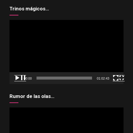
Trinos mágicos…
Reproductor
de
vídeo
00:00
01:02:43
Rumor de las olas…
Reproductor
de
vídeo