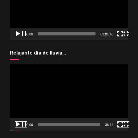
00:00
03:01:40
Relajante día de lluvia…
Reproductor
de
vídeo
00:00
36:14