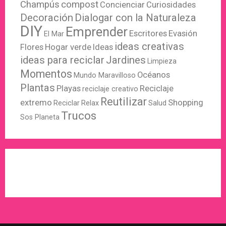
Champús
compost
Concienciar
Curiosidades
Decoración
Dialogar con la Naturaleza
DIY
Emprender
Escritores
Evasión
El Mar
ideas creativas
Flores
Hogar verde
Ideas
ideas para reciclar
Jardines
Limpieza
Momentos
Océanos
Mundo Maravilloso
Plantas
Playas
Reciclaje
reciclaje creativo
Reutilizar
extremo
Shopping
Reciclar
Relax
Salud
Trucos
Sos Planeta
WordPress
X
Instagram
Pinterest